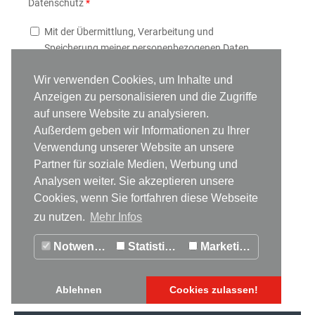
Datenschutz
*
Mit der Übermittlung, Verarbeitung und
Speicherung meiner personenbezogenen Daten
gem.
Datenschutzerklärung
bin ich
Wir verwenden Cookies, um Inhalte und
einverstanden.
Anzeigen zu personalisieren und die Zugriffe
auf unsere Website zu analysieren.
Sicherheitsabfrage (Bitte geben Sie das Ergebnis der
Außerdem geben wir Informationen zu Ihrer
Rechenoperation ein)
Verwendung unserer Website an unsere
Partner für soziale Medien, Werbung und
Analysen weiter. Sie akzeptieren unsere
Cookies, wenn Sie fortfahren diese Webseite
zu nutzen.
Mehr Infos
Notwendig
Statistiken
Marketing
Ablehnen
Cookies zulassen!